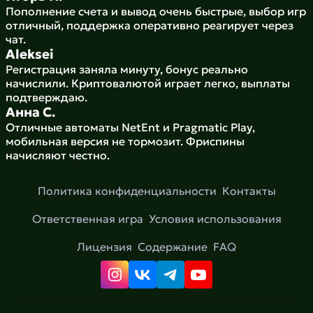
Пополнение счета и вывод очень быстрые, выбор игр
отличный, поддержка оперативно реагирует через
чат.
Aleksei
Регистрация заняла минуту, бонус реально
начислили. Криптовалютой играет легко, выплаты
подтверждаю.
Анна С.
Отличные автоматы NetEnt и Pragmatic Play,
мобильная версия не тормозит. Фриспины
начисляют честно.
Политика конфиденциальности
Контакты
Ответственная игра
Условия использования
Лицензия
Содержание
FAQ