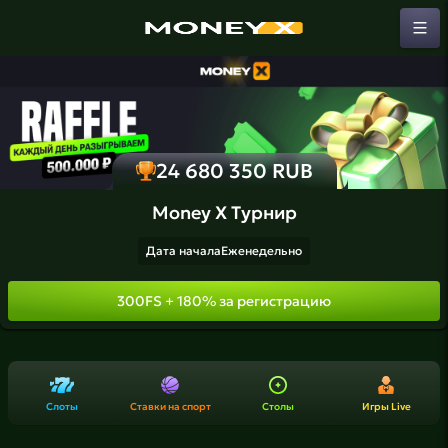
24 680 350 RUB
Money X Турнир
Дата начала
Еженедельно
300FS + 180% за регистрацию
Слоты
Ставки на спорт
Столы
Игры Live