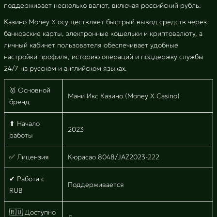
поддерживает несколько валют, включая российский рубль.
Казино Money X осуществляет быстрый вывод средств через
банковские карты, электронные кошельки и криптовалюту, а
личный кабинет пользователя обеспечивает удобные
настройки профиля, историю операций и поддержку службы
24/7 на русском и английском языках.
🥇 Основной
Мани Икс Казино (Money X Casino)
бренд
⬆ Начало
2023
работы
✅ Лицензия
Кюрасао 8048/JAZ2023-222
✔ Работа с
Поддерживается
RUB
🇷🇺 Доступно