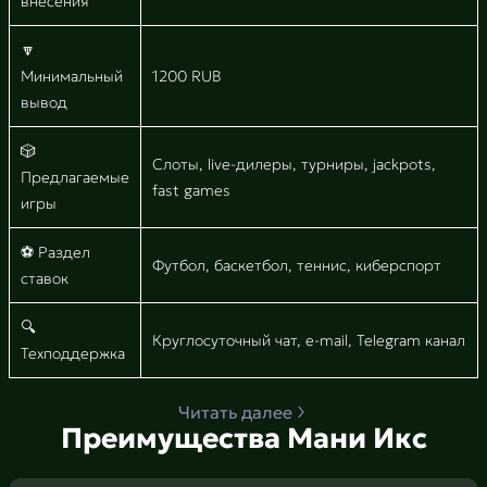
внесения
🔽
Минимальный
1200 RUB
вывод
🎲
Слоты, live-дилеры, турниры, jackpots,
Предлагаемые
fast games
игры
⚽ Раздел
Футбол, баскетбол, теннис, киберспорт
ставок
🔍
Круглосуточный чат, e-mail, Telegram канал
Техподдержка
Читать далее
Преимущества Мани Икс